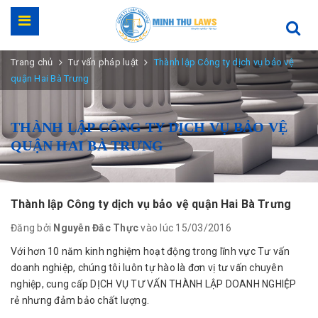
Trang chủ
Tư vấn pháp luật
Thành lập Công ty dịch vụ bảo vệ
quận Hai Bà Trưng
THÀNH LẬP CÔNG TY DỊCH VỤ BẢO VỆ
QUẬN HAI BÀ TRƯNG
Thành lập Công ty dịch vụ bảo vệ quận Hai Bà Trưng
Đăng bởi
Nguyễn Đắc Thực
vào lúc 15/03/2016
Với hơn 10 năm kinh nghiệm hoạt động trong lĩnh vực Tư vấn
doanh nghiệp, chúng tôi luôn tự hào là đơn vị tư vấn chuyên
nghiệp, cung cấp DỊCH VỤ TƯ VẤN THÀNH LẬP DOANH NGHIỆP
rẻ nhưng đảm bảo chất lượng.