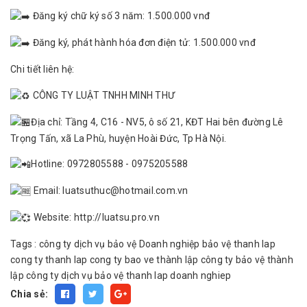
Đăng ký chữ ký số 3 năm: 1.500.000 vnđ
Đăng ký, phát hành hóa đơn điện tử: 1.500.000 vnđ
Chi tiết liên hệ:
CÔNG TY LUẬT TNHH MINH THƯ
Địa chỉ: Tầng 4, C16 - NV5, ô số 21, KĐT Hai bên đường Lê
Trọng Tấn, xã La Phù, huyện Hoài Đức, Tp Hà Nội.
Hotline: 0972805588 - 0975205588
Email: luatsuthuc@hotmail.com.vn
Website:
http://luatsu.pro.vn
Tags :
công ty dịch vụ bảo vệ
Doanh nghiệp bảo vệ
thanh lap
cong ty
thanh lap cong ty bao ve
thành lập công ty bảo vệ
thành
lập công ty dịch vụ bảo vệ
thanh lap doanh nghiep
Chia sẻ: